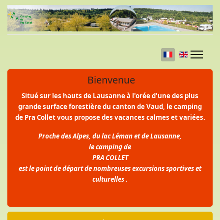
Sélectionnez vo
Bienvenue
Situé sur les hauts de Lausanne à l'orée d'une des plus
grande surface forestière du canton de Vaud, le camping
de Pra Collet vous propose des vacances calmes et variées.
Proche des Alpes, du lac Léman et de Lausanne,
le camping de
PRA COLLET
est le point de départ de nombreuses excursions sportives et
culturelles
.